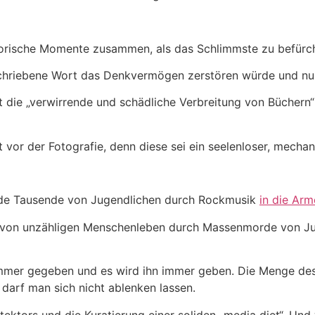
orische Momente zusammen, als das Schlimmste zu befürch
geschriebene Wort das Denkvermögen zerstören würde und nu
 die „verwirrende und schädliche Verbreitung von Büchern“ 
t vor der Fotografie, denn diese sei ein seelenloser, mech
rde Tausende von Jugendlichen durch Rockmusik
in die Arm
t von unzähligen Menschenleben durch Massenmorde von Jug
 immer gegeben und es wird ihn immer geben. Die Menge des 
darf man sich nicht ablenken lassen.
etektors und die Kuratierung einer soliden „media diet“. Und 